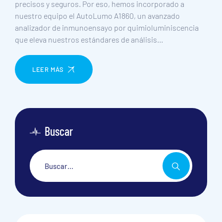
precisos y seguros. Por eso, hemos incorporado a
nuestro equipo el AutoLumo A1860, un avanzado
analizador de inmunoensayo por quimioluminiscencia
que eleva nuestros estándares de análisis…
LEER MÁS
Buscar