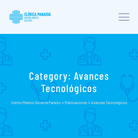
Skip
to
content
Category: Avances
Tecnológicos
>
>
Centro Médico Docente Paraíso
Publicaciones
Avances Tecnológicos