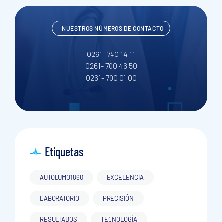
NUESTROS NÚMEROS DE CONTACTO
0261- 740 14 11
0261- 700 46 50
0261- 700 01 00
Etiquetas
AUTOLUMO1860
EXCELENCIA
LABORATORIO
PRECISIÓN
RESULTADOS
TECNOLOGÍA