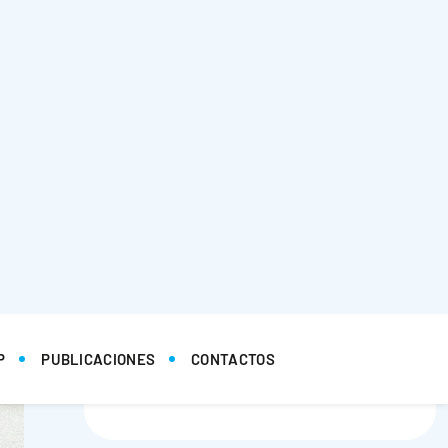
0261- 700 46 50
0261- 700 01 00
Etiquetas
AUTOLUMO1860
EXCELENCIA
LABORATORIO
PRECISIÓN
RESULTADOS
TECNOLOGÍA