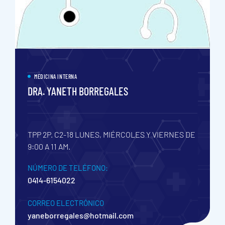
MEDICINA INTERNA
DRA. YANETH BORREGALES
TPP 2P. C2-18
LUNES, MIÉRCOLES Y VIERNES DE
9:00 A 11 AM.
NÚMERO DE TELÉFONO:
0414-6154022
CORREO ELECTRÓNICO
yaneborregales@hotmail.com