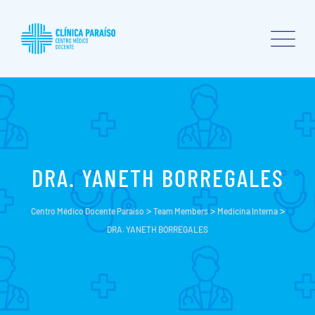
DRA. YANETH BORREGALES
>
>
>
Centro Médico Docente Paraíso
Team Members
Medicina Interna
DRA. YANETH BORREGALES