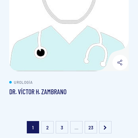
UROLOGÍA
DR. VÍCTOR H. ZAMBRANO
1
2
3
…
23