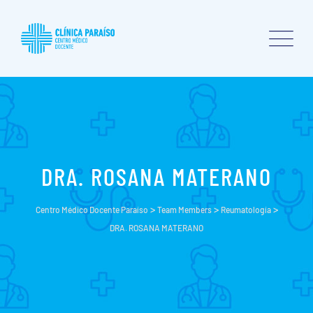
DRA. ROSANA MATERANO
>
>
>
Centro Médico Docente Paraíso
Team Members
Reumatología
DRA. ROSANA MATERANO