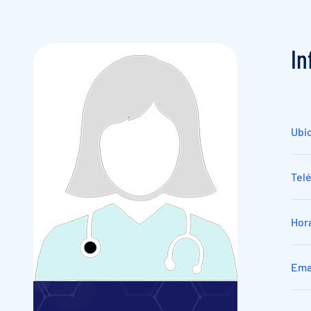
I
n
Ubi
Tel
Hora
Ema