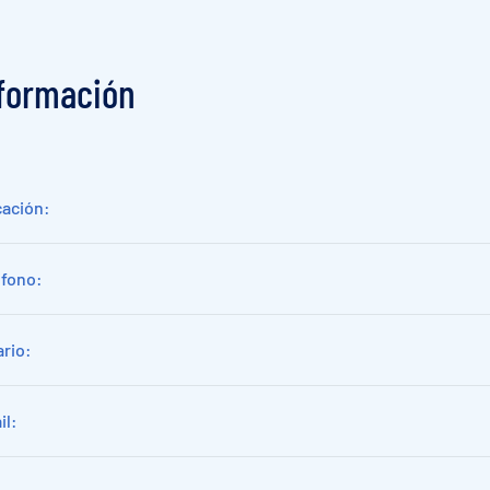
f
o
r
m
a
c
i
ó
n
cación:
éfono:
rio:
il: