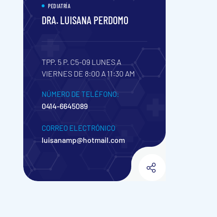
PEDIATRÍA
DRA. LUISANA PERDOMO
TPP. 5 P. C5-09
LUNES A
VIERNES DE 8:00 A 11:30 AM
NÚMERO DE TELÉFONO:
0414-6645089
CORREO ELECTRÓNICO
luisanamp@hotmail.com