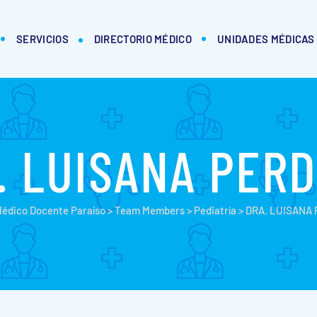
SERVICIOS
DIRECTORIO MÉDICO
UNIDADES MÉDICAS
. LUISANA PER
Médico Docente Paraíso
>
Team Members
>
Pediatría
>
DRA. LUISANA