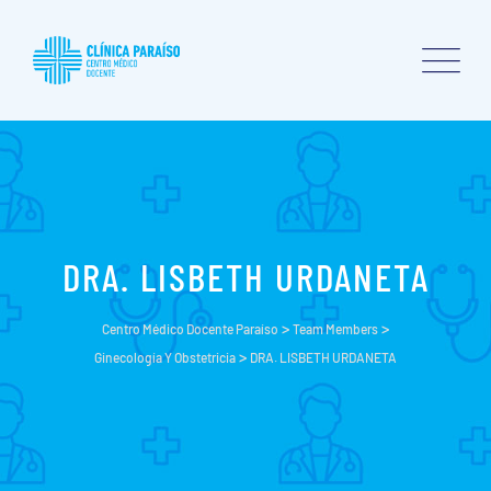
DRA. LISBETH URDANETA
>
>
Centro Médico Docente Paraíso
Team Members
>
Ginecología Y Obstetricia
DRA. LISBETH URDANETA