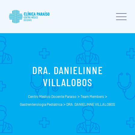
DRA. DANIELINNE
VILLALOBOS
>
>
Centro Médico Docente Paraíso
Team Members
>
Gastrenterología Pediátrica
DRA. DANIELINNE VILLALOBOS