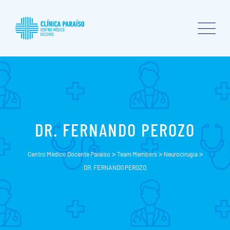
DR. FERNANDO PEROZO
>
>
>
Centro Médico Docente Paraíso
Team Members
Neurocirugía
DR. FERNANDO PEROZO