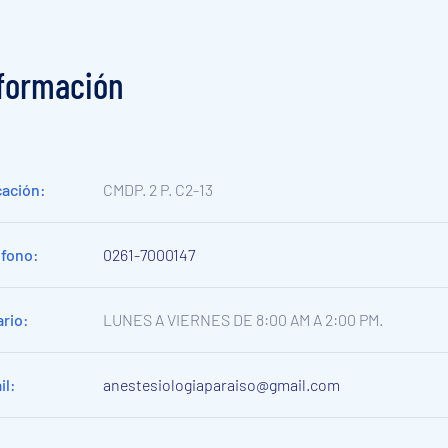
f
o
r
m
a
c
i
ó
n
cación:
CMDP. 2 P. C2-13
éfono:
0261-7000147
rio:
LUNES A VIERNES DE 8:00 AM A 2:00 PM.
il:
anestesiologiaparaiso@gmail.com