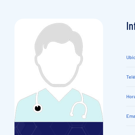
I
n
Ubi
Tel
Hora
Ema