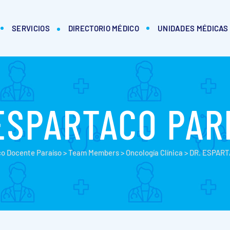
SERVICIOS
DIRECTORIO MÉDICO
UNIDADES MÉDICAS
ESPARTACO PA
o Docente Paraíso
>
Team Members
>
Oncología Clínica
>
DR. ESPAR