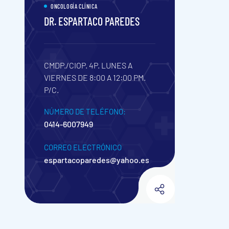
ONCOLOGÍA CLÍNICA
DR. ESPARTACO PAREDES
CMDP./CIOP. 4P.
LUNES A
VIERNES DE 8:00 A 12:00 PM.
P/C.
NÚMERO DE TELÉFONO:
0414-6007949
CORREO ELECTRÓNICO
espartacoparedes@yahoo.es