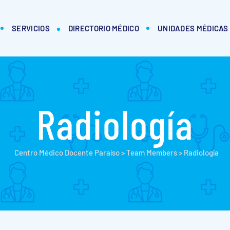
SERVICIOS
DIRECTORIO MÉDICO
UNIDADES MÉDICAS
Radiología
Centro Médico Docente Paraíso
>
Team Members
>
Radiología